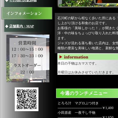
その他のお飲み物
石川町の駅から程なく歩いた所にある『
し上がり頂ける和食のお店です。
店舗案内・MAP
お客様の「美味しかった！」が聞きた
洋・中の味をちょっぴり取り入れた料
ます。
ジャズが流れる落ち着いた店内は、女
種類の豊富な美味しい地酒と、新鮮な
information
本日の干物はカマスです。
月曜日はお休みさせていただきます。
今週のランチメニュー
とろろ汁 マグロぶつ付き
------------------------------------------￥1,400
小田原産 一夜干し干物
------------------------------------------￥1,650