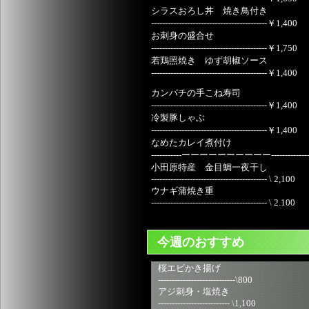
シラスおろし丼 焼き鳥付き
------------------------------------------￥1,400
お刺身の盛合せ
------------------------------------------￥1,750
若鶏照焼き ゆず胡椒ソース
------------------------------------------￥1,400
カンパチの手こね寿司
------------------------------------------￥1,400
冷製豚しゃぶ
------------------------------------------￥1,400
なめたカレイ煮付け
-----------ーーーーーーーーーー-------------- 
小田原特産 金目鯛一夜干し
------------------------------------------ \ 2,100
ウナギ蒲焼き重
------------------------------------------ \ 2.100
今週のおすすめ
桜エビかき揚げ
----------------------------\800
アジ刺身・塩焼き
-------------------------- \1,100