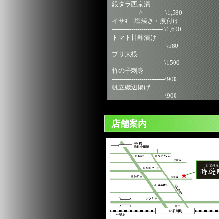
銀タラ西京漬
--------------^----------- \1,580
イサｷ 塩焼き・煮付け
-------------------------- \1,600
トマト甘酢漬け
--------------------------- \580
ブリ大根
-------------------------- \1500
竹の子刺身
---------------------------\900
帆立磯辺揚げ
---------------------------\900
店舗案内