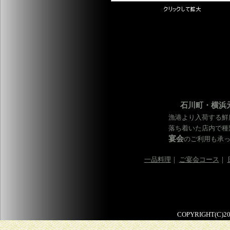
石川町・横浜
漁港より入荷する鮮
落ち着いた店内で種
宴会
のご利用も承
一品料理
｜
ご宴会コース
｜
COPYRIGHT(C)2