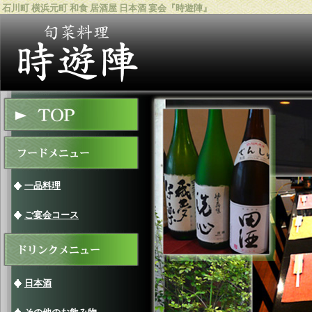
石川町 横浜元町 和食 居酒屋 日本酒 宴会『時遊陣』
一品料理
ご宴会コース
日本酒